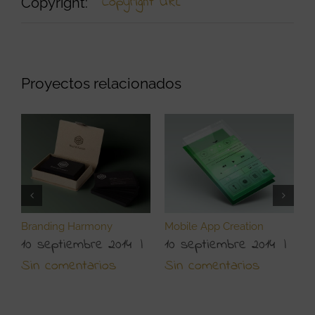
Copyright URL
Copyright:
Proyectos relacionados
Branding Harmony
Mobile App Creation
L
10 septiembre 2014
|
10 septiembre 2014
|
1
Sin comentarios
Sin comentarios
S