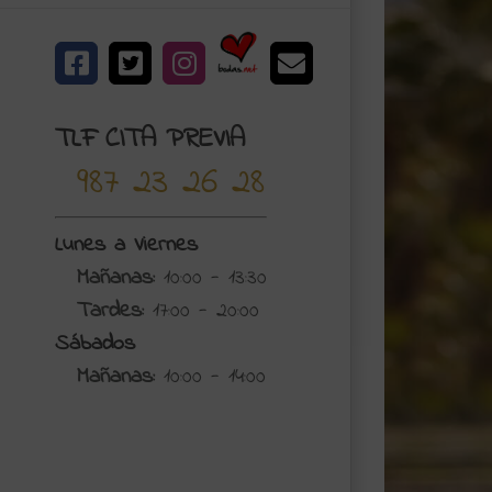
Bodas.net
Facebook
X
Instagram
Correo
electrónico
TLF CITA PREVIA
987 23 26 28
Lunes a Viernes
Mañanas:
10:00 - 13:30
Tardes:
17:00 - 20:00
Sábados
Mañanas:
10:00 - 14:00