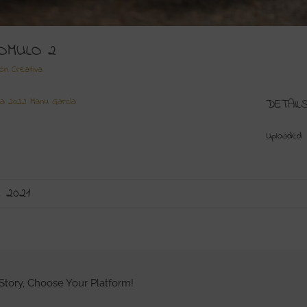
OMULO 2
ión Creativa
ia 2022 Manu García
DETAIL
Uploaded
 2021
Story, Choose Your Platform!