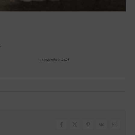
S
4 Noviembre 2021
Facebook
X
Pinterest
Vk
Correo
electrónic