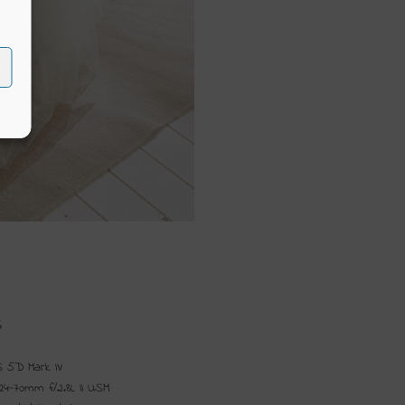
S
 5D Mark IV
4-70mm f/2.8L II USM