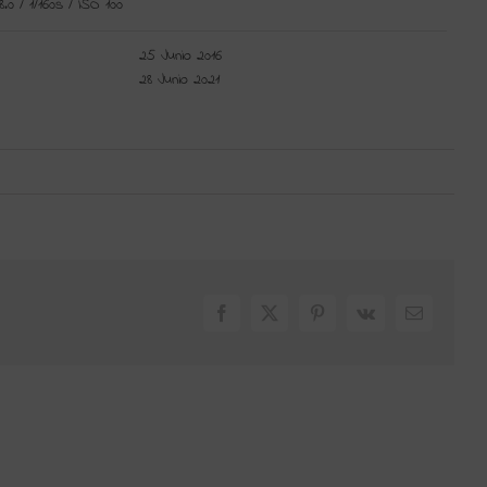
8.0
/
1/160s
/
ISO 100
25 Junio 2016
28 Junio 2021
Facebook
X
Pinterest
Vk
Correo
electrónic