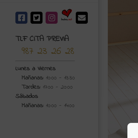
Bodas.net
Facebook
X
Instagram
Correo
electrónico
TLF CITA PREVIA
987 23 26 28
Lunes a Viernes
Mañanas:
10:00 - 13:30
Tardes:
17:00 - 20:00
Sábados
Mañanas:
10:00 - 14:00