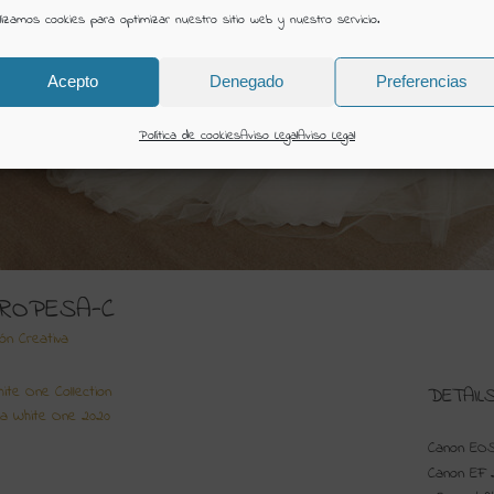
ilizamos cookies para optimizar nuestro sitio web y nuestro servicio.
Acepto
Denegado
Preferencias
Política de cookies
Aviso Legal
Aviso Legal
ROPESA-C
ión Creativa
ite One Collection
DETAIL
ia White One 2020
Canon EOS
Canon EF 2