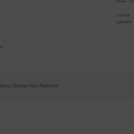
35mm
/
ƒ/
Created
Uploaded
1
Story, Choose Your Platform!