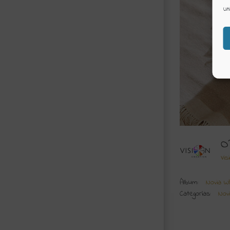
Ut
O
Vis
Álbum:
Novia Wh
Categorías:
Nov