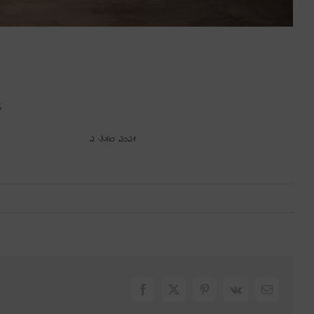
S
2 Julio 2021
Facebook
X
Pinterest
Vk
Correo
electrónic