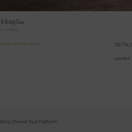
lZZoqSw
ión Creativa
emonia 2019 Manu Garcia
DETAIL
Uploaded
Story, Choose Your Platform!