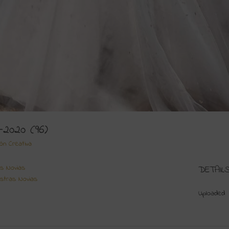
-2020 (96)
ión Creativa
s Novias
DETAIL
stras Novias
Uploaded