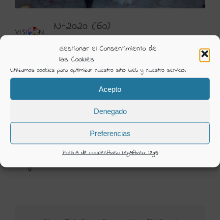
N-2020 (60)
Visión Creativa
Gestionar el Consentimiento de
las Cookies
Álbum:
Nuestras Novias
Utilizamos cookies para optimizar nuestro sitio web y nuestro servicio.
Categorías:
Nuestras Novias
Acepto
DETAILS
Denegado
Uploaded
25 Junio 2021
Preferencias
Política de cookies
Aviso Legal
Aviso Legal
25 junio 2021