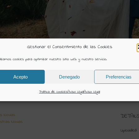
Gestionar el Consentimiento de las Cookies
ilizamos cookies para optimizar nuestro sitio web y nuestro servicio.
Acepto
Denegado
Preferencias
-2020 (146)
Política de cookies
Aviso Legal
Aviso Legal
ión Creativa
s Novias
DETAIL
stras Novias
Uploaded