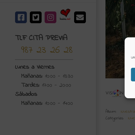
Bodas.net
Facebook
X
Instagram
Correo
electrónico
TLF CITA PREVIA
987 23 26 28
Ut
Lunes a Viernes
Mañanas:
10:00 - 13:30
Tardes:
17:00 - 20:00
N
Sábados
Vis
Mañanas:
10:00 - 14:00
Álbum:
Nuestra
Categorías:
Nue