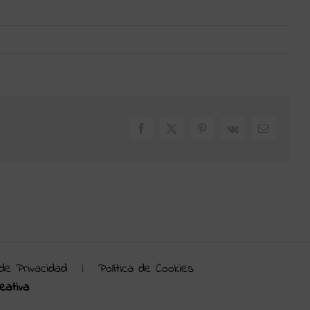
Facebook
X
Pinterest
Vk
Correo
electrónic
 de Privacidad
|
Política de Cookies
eativa