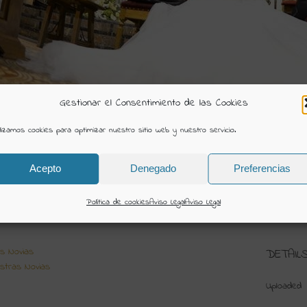
Gestionar el Consentimiento de las Cookies
ilizamos cookies para optimizar nuestro sitio web y nuestro servicio.
Acepto
Denegado
Preferencias
-2020 (139)
Política de cookies
Aviso Legal
Aviso Legal
ión Creativa
s Novias
DETAIL
stras Novias
Uploaded