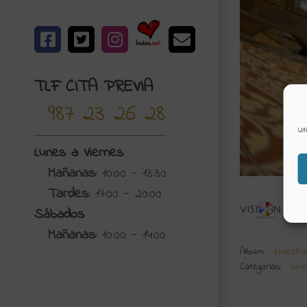
Bodas.net
Facebook
X
Instagram
Correo
electrónico
TLF CITA PREVIA
987 23 26 28
Ut
Lunes a Viernes
Mañanas:
10:00 - 13:30
Tardes:
17:00 - 20:00
N
Sábados
Vis
Mañanas:
10:00 - 14:00
Álbum:
Nuestra
Categorías:
Nue