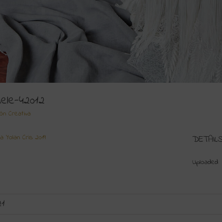
uele-42012
ión Creativa
a Yolan Cris 2019
DETAIL
Uploaded
21