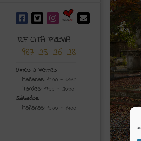
Bodas.net
Facebook
X
Instagram
Correo
electrónico
TLF CITA PREVIA
987 23 26 28
Lunes a Viernes
Mañanas:
10:00 - 13:30
Tardes:
17:00 - 20:00
Sábados
Mañanas:
10:00 - 14:00
Ut