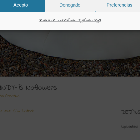
Acepto
Denegado
Preferencias
Política de cookies
Aviso Legal
Aviso Legal
ANDY-B Noflowers
ión Creativa
a 2021 ST.. Patrick
DETAIL
Uploaded