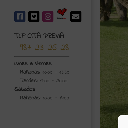
Bodas.net
Facebook
X
Instagram
Correo
electrónico
TLF CITA PREVIA
987 23 26 28
Lunes a Viernes
Mañanas:
10:00 - 13:30
Tardes:
17:00 - 20:00
Sábados
Mañanas:
10:00 - 14:00