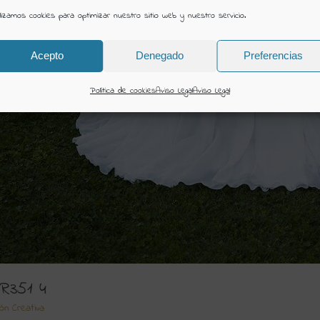
ilizamos cookies para optimizar nuestro sitio web y nuestro servicio.
Acepto
Denegado
Preferencias
Política de cookies
Aviso Legal
Aviso Legal
R351 4
ión Creativa