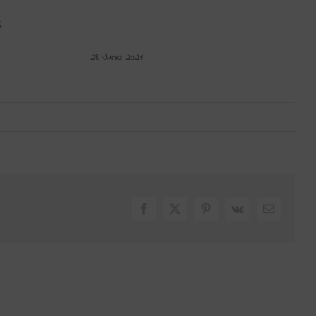
S
28 Junio 2021
Facebook
X
Pinterest
Vk
Correo
electrónic