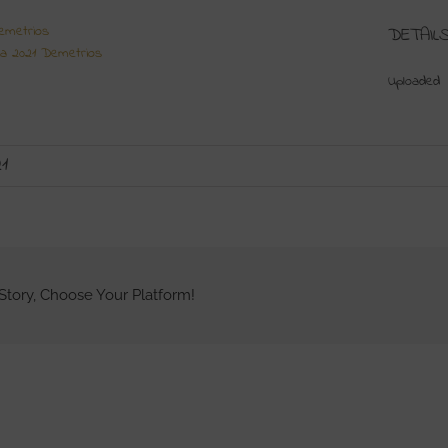
emetrios
DETAIL
ia 2021 Demetrios
Uploaded
1
Story, Choose Your Platform!