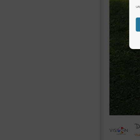
Ut
D
Vis