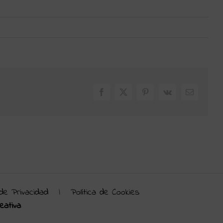
Facebook
X
Pinterest
Vk
Correo
electrónic
 de Privacidad
|
Política de Cookies
eativa