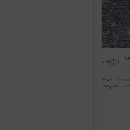
N
Vis
Álbum:
Ceremon
Categorías:
Cer