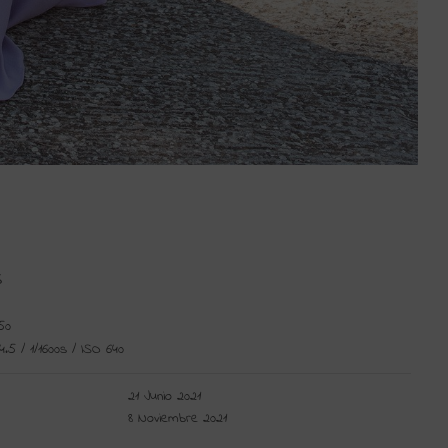
S
50
4.5
/
1/1600s
/
ISO 640
21 Junio 2021
8 Noviembre 2021