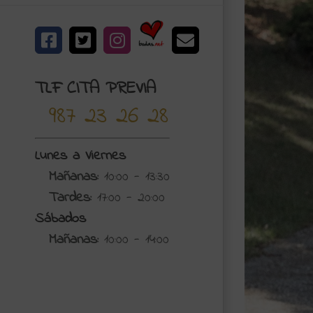
Bodas.net
Facebook
X
Instagram
Correo
electrónico
TLF CITA PREVIA
987 23 26 28
Lunes a Viernes
Mañanas:
10:00 - 13:30
Tardes:
17:00 - 20:00
Sábados
Mañanas:
10:00 - 14:00