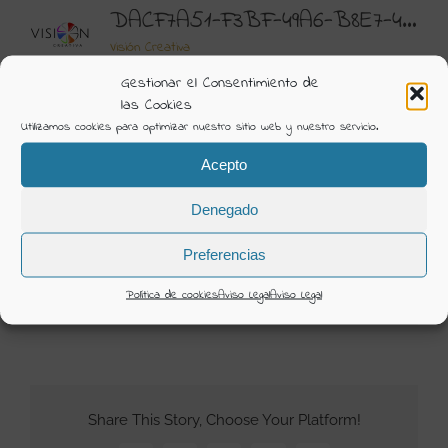
DACF7A51-F3BF-49A6-B8E7-4664BBC0B784 MANU GARCIA 2021
Visión Creativa
Gestionar el Consentimiento de
Álbum:
Novia Manu García & Valerio Luna
las Cookies
Categorías:
Novia 2021 Manu García
Utilizamos cookies para optimizar nuestro sitio web y nuestro servicio.
Acepto
DETAILS
Denegado
Uploaded
26 Junio 2021
Preferencias
Política de cookies
Aviso Legal
Aviso Legal
26 junio 2021
Share This Story, Choose Your Platform!