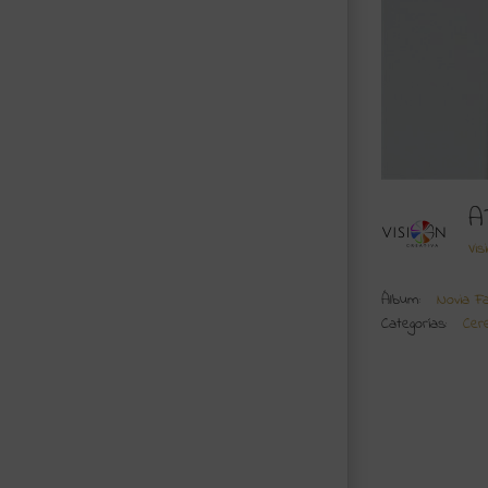
A
Vis
Álbum:
Novia F
Categorías:
Cer