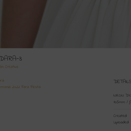
DARA-3
ión Creativa
ara
DETAIL
emonia 2022 Fara Fiesta
NIKON D7
105mm
/
ƒ
Created
Uploaded