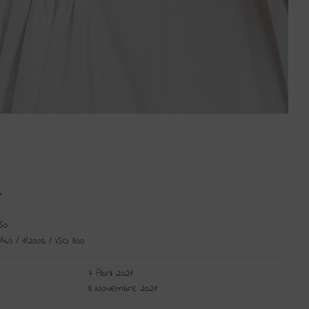
S
50
/4.0
/
1/200s
/
ISO 800
7 Abril 2021
8 Noviembre 2021