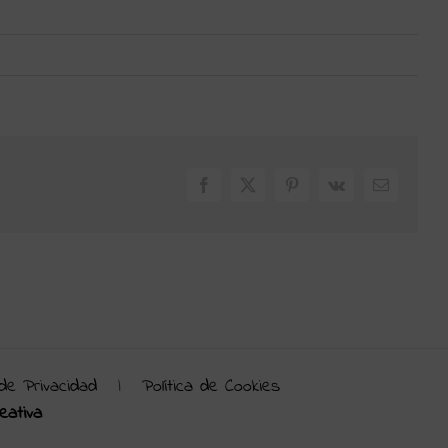
Facebook
X
Pinterest
Vk
Correo
electrónic
 de Privacidad
|
Política de Cookies
eativa