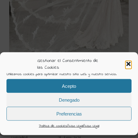
Gestionar el Consentimiento de
las Cookies
Utilizamos cookies para optimizar nuestro sitio web y nuestro servicio.
831-3
Acepto
Visión Creativa
Denegado
Categorías:
Novia 2019 Demetrios
Preferencias
DETAILS
Política de cookies
Aviso Legal
Aviso Legal
Uploaded
28 Junio 2021