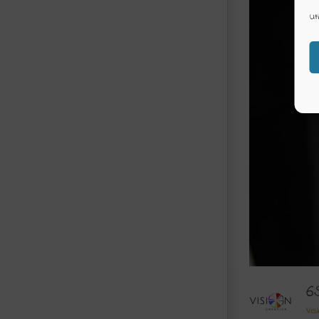
Ut
6
Vis