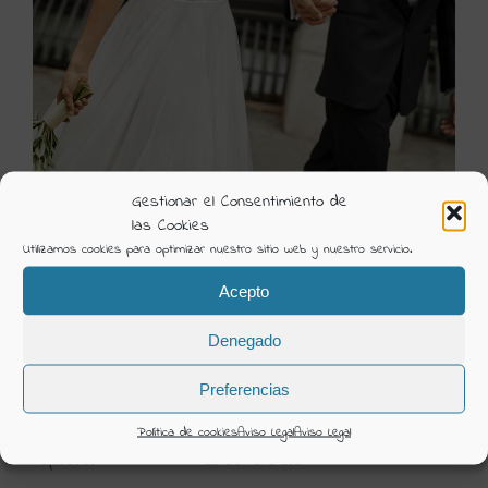
Gestionar el Consentimiento de
las Cookies
Utilizamos cookies para optimizar nuestro sitio web y nuestro servicio.
6S129 1 FEROZ
Acepto
Visión Creativa
Denegado
Categorías:
Novia 2022 Luna Novias
Preferencias
DETAILS
Política de cookies
Aviso Legal
Aviso Legal
Uploaded
22 Octubre 2021