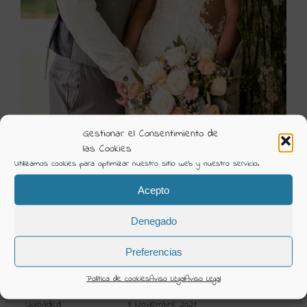
Gestionar el Consentimiento de
las Cookies
6485-9
Utilizamos cookies para optimizar nuestro sitio web y nuestro servicio.
Visión Creativa
Acepto
Álbum:
Novia Lillian West
Denegado
Categorías:
Novia 2022 Lillian West
Preferencias
DETAILS
Política de cookies
Aviso Legal
Aviso Legal
Uploaded
8 Noviembre 2021