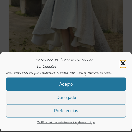
Gestionar el Consentimiento de
las Cookies
Utilizamos cookies para optimizar nuestro sitio web y nuestro servicio.
6351
Acepto
Visión Creativa
Denegado
Categorías:
Ceremonia 2020 Fara Fiesta
Preferencias
DETAILS
Política de cookies
Aviso Legal
Aviso Legal