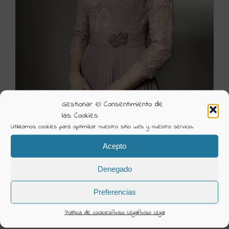
Gestionar el Consentimiento de
las Cookies
Utilizamos cookies para optimizar nuestro sitio web y nuestro servicio.
6318-2
Acepto
Visión Creativa
Denegado
Categorías:
Ceremonia 2020 Fara Fiesta
Preferencias
DETAILS
Política de cookies
Aviso Legal
Aviso Legal