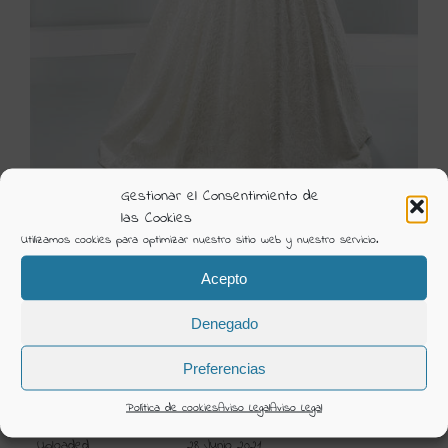
Gestionar el Consentimiento de
las Cookies
6022b
Utilizamos cookies para optimizar nuestro sitio web y nuestro servicio.
Visión Creativa
Acepto
Álbum:
Novia Jesús Peiró
Denegado
Categorías:
Novia 2016 Jesús Peiró
Preferencias
DETAILS
Política de cookies
Aviso Legal
Aviso Legal
Uploaded
28 Junio 2021