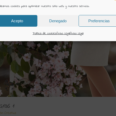
ilizamos cookies para optimizar nuestro sitio web y nuestro servicio.
Acepto
Denegado
Preferencias
Política de cookies
Aviso Legal
Aviso Legal
G136 1
ión Creativa