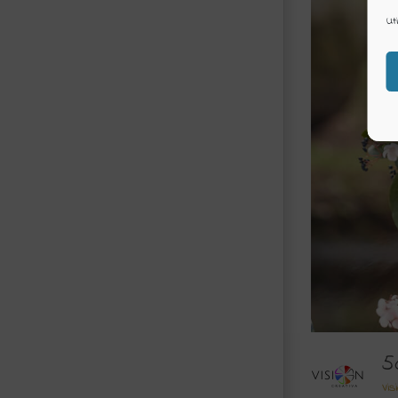
Ut
5
Vis