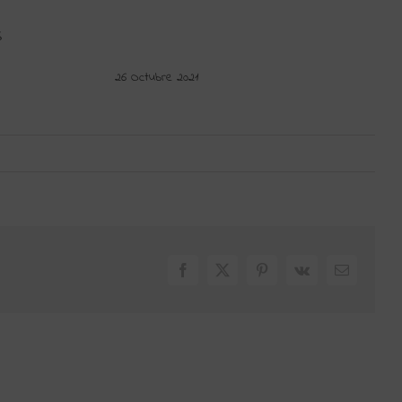
S
26 Octubre 2021
Facebook
X
Pinterest
Vk
Correo
electrónic