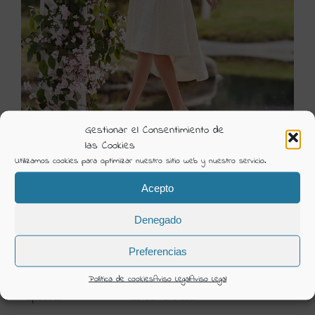
Gestionar el Consentimiento de
las Cookies
Utilizamos cookies para optimizar nuestro sitio web y nuestro servicio.
5G117 1
Acepto
Visión Creativa
Denegado
Categorías:
Ceremonia 2022 Rosa Clara
Preferencias
DETAILS
Política de cookies
Aviso Legal
Aviso Legal
Uploaded
26 Octubre 2021