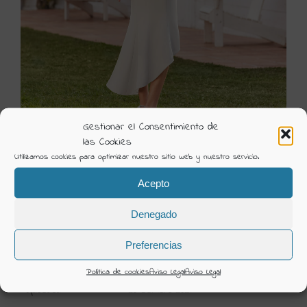
Gestionar el Consentimiento de
las Cookies
Utilizamos cookies para optimizar nuestro sitio web y nuestro servicio.
5G106 2
Acepto
Visión Creativa
Denegado
Categorías:
Ceremonia 2022 Rosa Clara
Preferencias
DETAILS
Política de cookies
Aviso Legal
Aviso Legal
Uploaded
26 Octubre 2021