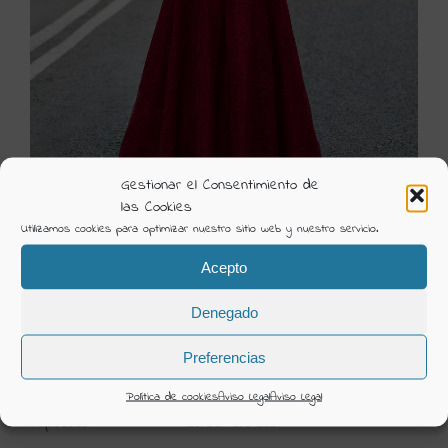
Gestionar el Consentimiento de
las Cookies
Utilizamos cookies para optimizar nuestro sitio web y nuestro servicio.
4J2E8 2
Acepto
Visión Creativa
Denegado
Categorías:
Ceremonia 2022 Rosa Clara
Preferencias
DETAILS
Política de cookies
Aviso Legal
Aviso Legal
Uploaded
26 Octubre 2021