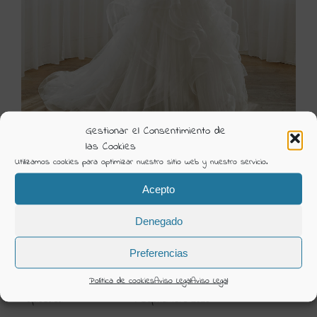
Gestionar el Consentimiento de
las Cookies
Utilizamos cookies para optimizar nuestro sitio web y nuestro servicio.
4C1D7 1 NURIA
Acepto
Visión Creativa
Denegado
Categorías:
2024 Novia Aire
Preferencias
DETAILS
Política de cookies
Aviso Legal
Aviso Legal
Uploaded
4 Septiembre 2023