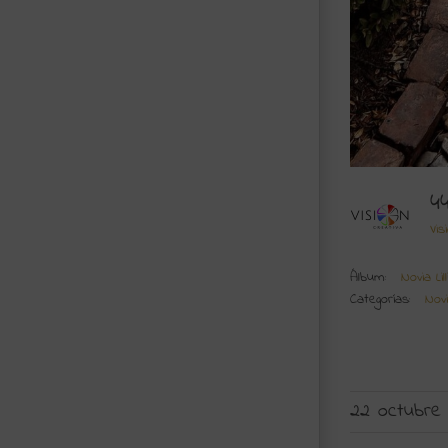
4
Vis
Álbum:
Novia Li
Categorías:
Novi
22 octubre