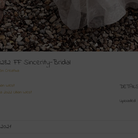
4282 FF Sincerity-Bridal
ión Creativa
llian West
DETAIL
a 2022 Lillian West
Uploaded
 2021