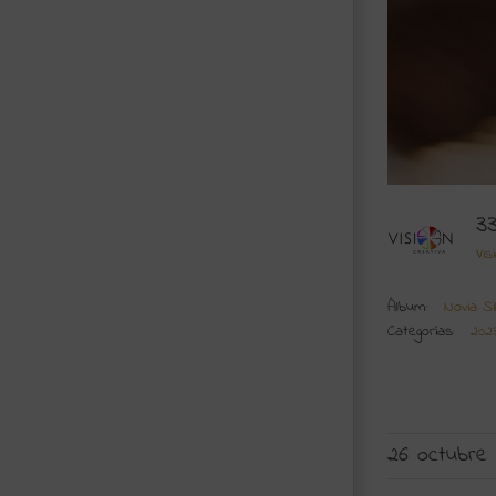
3
Vis
Álbum:
Novia Si
Categorías:
202
26 octubre