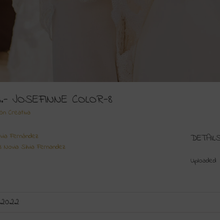
3.- JOSEFINNE COLOR-8
ión Creativa
lvia Fernández
DETAIL
3 Novia Silvia Fernandez
Uploaded
 2022