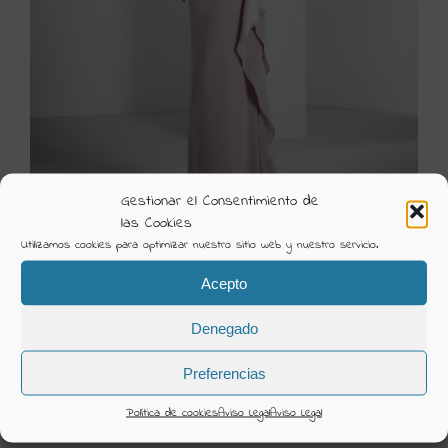
Gestionar el Consentimiento de
las Cookies
Utilizamos cookies para optimizar nuestro sitio web y nuestro servicio.
2324
Acepto
Visión Creativa
Denegado
Categorías:
2023 Ceremonia Madison
Preferencias
DETAILS
Política de cookies
Aviso Legal
Aviso Legal