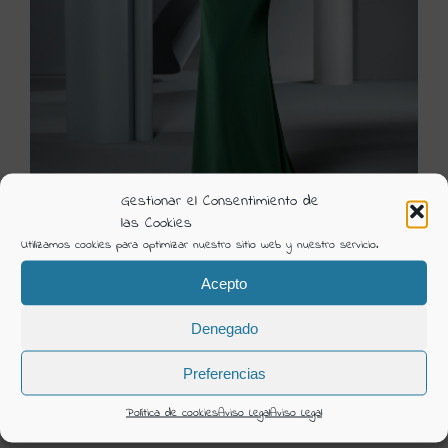
Gestionar el Consentimiento de
las Cookies
Utilizamos cookies para optimizar nuestro sitio web y nuestro servicio.
2130
Acepto
Visión Creativa
Denegado
Categorías:
Ceremonia 2022 Madison
Preferencias
DETAILS
Política de cookies
Aviso Legal
Aviso Legal