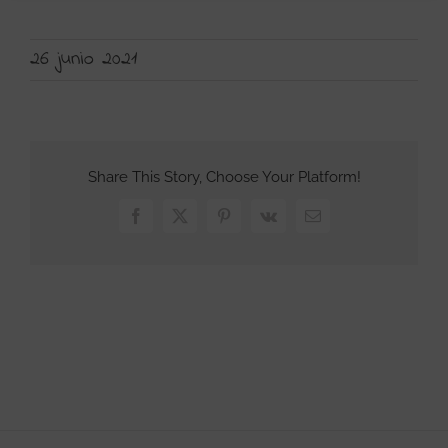
26 junio 2021
Share This Story, Choose Your Platform!
Facebook
X
Pinterest
Vk
Correo
electrónico