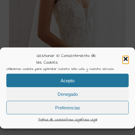
Gestionar el Consentimiento de
las Cookies
Utilizamos cookies para optimizar nuestro sitio web y nuestro servicio.
2020 NEYEN AIRE BARCELONA 1
Acepto
Visión Creativa
Denegado
Categorías:
Novia 2020 Aire Barcelona
Preferencias
DETAILS
Política de cookies
Aviso Legal
Aviso Legal
Uploaded
26 Junio 2021