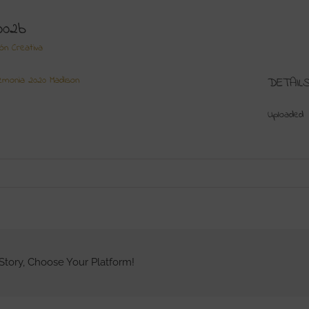
002b
ión Creativa
emonia 2020 Madison
DETAIL
Uploaded
Story, Choose Your Platform!