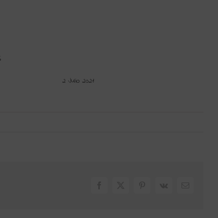
S
2 Julio 2021
Facebook
X
Pinterest
Vk
Correo
electrónic