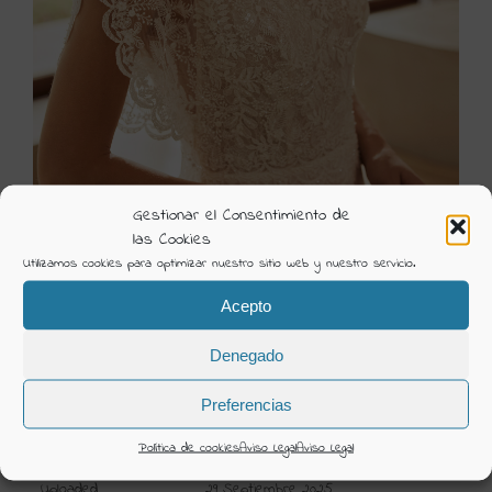
Gestionar el Consentimiento de
las Cookies
1H09 ZAMINA AIRE BARCELONA 4
Utilizamos cookies para optimizar nuestro sitio web y nuestro servicio.
Visión Creativa
Acepto
Álbum:
Novias 2026
Denegado
Categorías:
Novas 2026
Preferencias
DETAILS
Política de cookies
Aviso Legal
Aviso Legal
Uploaded
29 Septiembre 2025