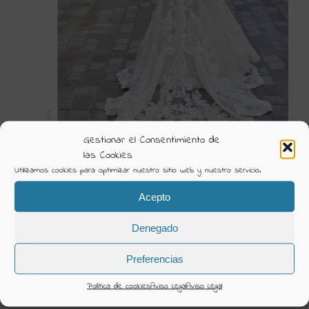
Gestionar el Consentimiento de
las Cookies
Utilizamos cookies para optimizar nuestro sitio web y nuestro servicio.
18603 2
Acepto
Visión Creativa
Denegado
Categorías:
2023 Novia Moriliee
Preferencias
DETAILS
Política de cookies
Aviso Legal
Aviso Legal