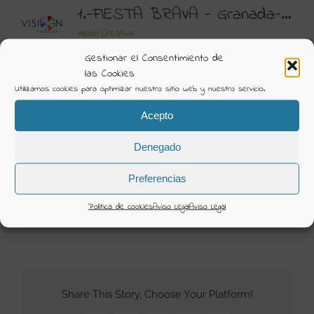
1.-FIESTA BRAVA - Granada-25
Visión Creativa
Gestionar el Consentimiento de
Álbum:
Ceremonia Silvia Fernández
las Cookies
Categorías:
2023 Ceremonia Silvia Fernandez
Utilizamos cookies para optimizar nuestro sitio web y nuestro servicio.
Acepto
DETAILS
Denegado
Uploaded
12 Enero 2023
Preferencias
Política de cookies
Aviso Legal
Aviso Legal
12 enero 2023
Share This Story, Choose Your Platform!