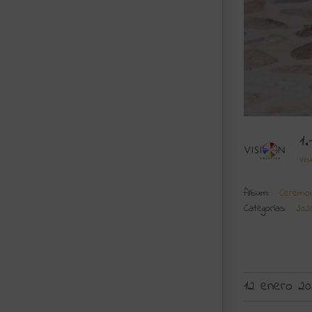
1
Vis
Álbum:
Ceremon
Categorías:
202
12 enero 2