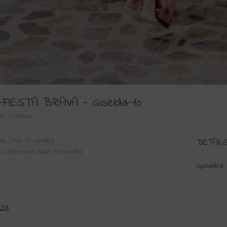
.-FIESTA BRAVA - Giselda-10
ión Creativa
ia Silvia Fernández
DETAIL
3 Ceremonia Silvia Fernandez
Uploaded
023