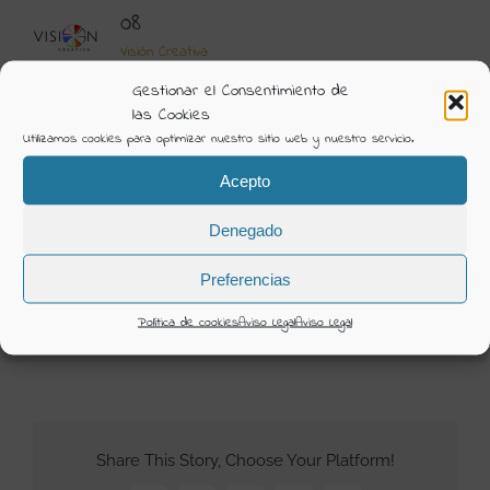
08
Visión Creativa
Gestionar el Consentimiento de
Álbum:
Nuestras Novias
las Cookies
Categorías:
Nuestras Novias
Utilizamos cookies para optimizar nuestro sitio web y nuestro servicio.
Acepto
DETAILS
Denegado
Uploaded
25 Junio 2021
Preferencias
Política de cookies
Aviso Legal
Aviso Legal
25 junio 2021
Share This Story, Choose Your Platform!