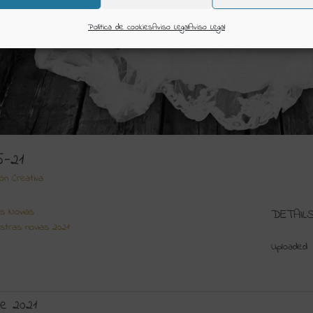
Política de cookies
Aviso Legal
Aviso Legal
5-21
ión Creativa
s Novias
DETAIL
stras novias 2021
Uploaded
e 2021