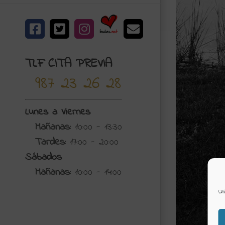
Bodas.net
Facebook
X
Instagram
Correo
electrónico
TLF CITA PREVIA
987 23 26 28
Lunes a Viernes
Mañanas:
10:00 - 13:30
Tardes:
17:00 - 20:00
Sábados
Mañanas:
10:00 - 14:00
Ut