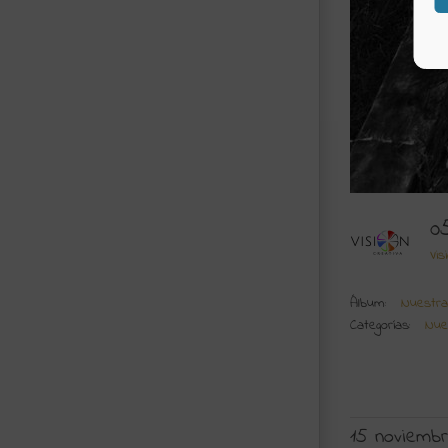
0
Vis
Álbum:
Nuestra
Categorías:
Nue
15 noviembr